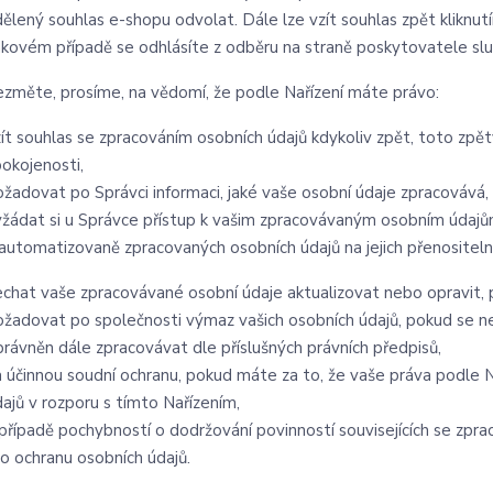
dělený souhlas e-shopu odvolat. Dále lze vzít souhlas zpět kliknut
akovém případě se odhlásíte z odběru na straně poskytovatele slu
ezměte, prosíme, na vědomí, že podle Nařízení máte právo:
zít souhlas se zpracováním osobních údajů kdykoliv zpět, toto zpět
pokojenosti,
ožadovat po Správci informaci, jaké vaše osobní údaje zpracovává,
yžádat si u Správce přístup k vašim zpracovávaným osobním údajům 
 automatizovaně zpracovaných osobních údajů na jejich přenositeln
echat vaše zpracovávané osobní údaje aktualizovat nebo opravit, 
ožadovat po společnosti výmaz vašich osobních údajů, pokud se ne
právněn dále zpracovávat dle příslušných právních předpisů,
a účinnou soudní ochranu, pokud máte za to, že vaše práva podle N
dajů v rozporu s tímto Nařízením,
 případě pochybností o dodržování povinností souvisejících se zpr
ro ochranu osobních údajů.