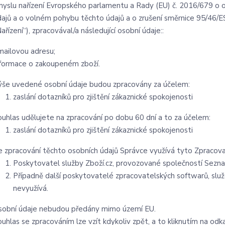
myslu nařízení Evropského parlamentu a Rady (EU) č. 2016/679 o o
dajů a o volném pohybu těchto údajů a o zrušení směrnice 95/46/ES
ařízení“), zpracovával/a následující osobní údaje::
mailovou adresu;
nformace o zakoupeném zboží.
ýše uvedené osobní údaje budou zpracovány za účelem:
zaslání dotazníků pro zjištění zákaznické spokojenosti
ouhlas udělujete na zpracování po dobu 60 dní a to za účelem:
zaslání dotazníků pro zjištění zákaznické spokojenosti
e zpracování těchto osobních údajů Správce využívá tyto Zpracova
Poskytovatel služby Zboží.cz, provozované společností Seznam
Případně další poskytovatelé zpracovatelských softwarů, služ
nevyužívá.
sobní údaje nebudou předány mimo území EU.
uhlas se zpracováním lze vzít kdykoliv zpět, a to kliknutím na odk