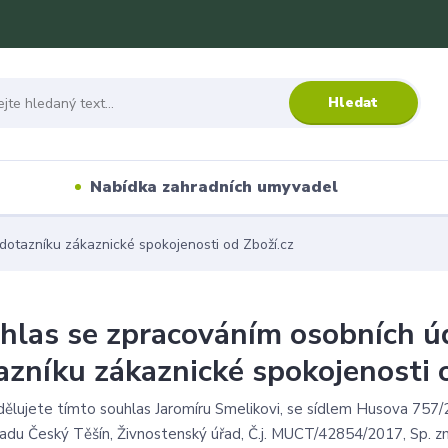
Hledat
Nabídka zahradních umyvadel
dotazníku zákaznické spokojenosti od Zboží.cz
hlas se zpracováním osobních úd
azníku zákaznické spokojenosti 
dělujete tímto souhlas Jaromíru Smelikovi, se sídlem Husova 757
řadu Český Těšín, Živnostenský úřad, Č.j. MUCT/42854/2017, Sp. z