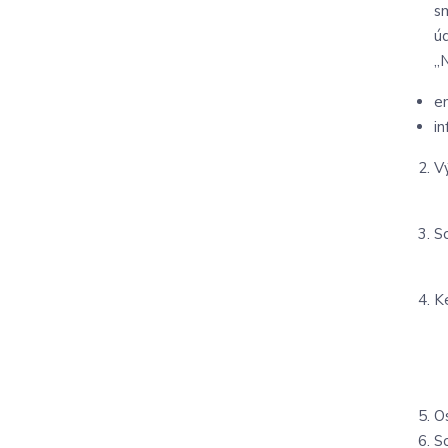
s
ú
„N
e
i
V
S
K
O
So