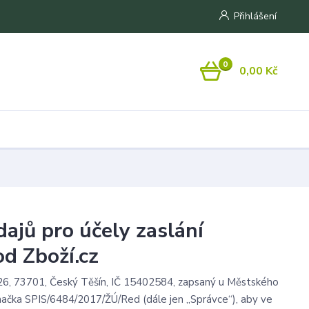
Přihlášení
0
0,00 Kč
ajů pro účely zaslání
od Zboží.cz
/26, 73701, Český Těšín, IČ 15402584, zapsaný u Městského
načka SPIS/6484/2017/ŽÚ/Red (dále jen „Správce“), aby ve