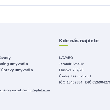
é
Kde nás najdete
návody
LAVABO
oxing umyvadla
Jaromír Smelik
ní úpravy umyvadla
Husova 757/26
Český Těšín 737 01
IČO 15402584 DIČ CZ590427
íspěvky nezobrazí,
přejděte na