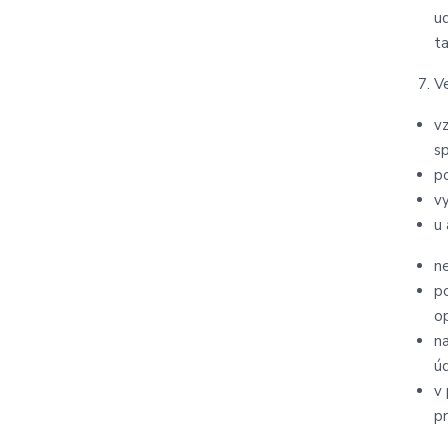
u
t
V
v
s
p
v
u
n
p
o
n
ú
v
p