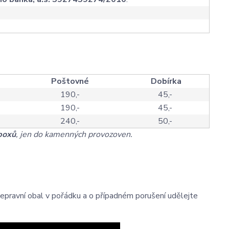
Poštovné
Dobírka
190,-
45,-
190,-
45,-
240,-
50,-
 boxů
, jen do kamenných provozoven.
přepravní obal v pořádku a o případném porušení udělejte