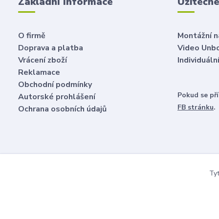
Základní informace
Užitečn
O firmě
Montážní 
Doprava a platba
Video Unb
Vrácení zboží
Individuál
Reklamace
Obchodní podmínky
Pokud se př
Autorské prohlášení
FB stránku
.
Ochrana osobních údajů
Tyt