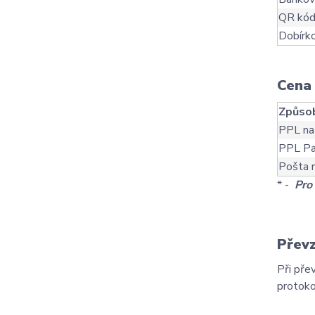
QR kó
Dobírk
Cena 
Způsob
PPL na
PPL Pa
Pošta 
* -
Pro
Převz
Při pře
protoko