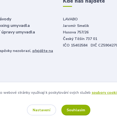
é
Kde nás najdete
návody
LAVABO
oxing umyvadla
Jaromír Smelik
ní úpravy umyvadla
Husova 757/26
Český Těšín 737 01
IČO 15402584 DIČ CZ590427
íspěvky nezobrazí,
přejděte na
o webové stránky využívají k poskytování svých služeb
soubory cooki
Souhlasím
Nastavení