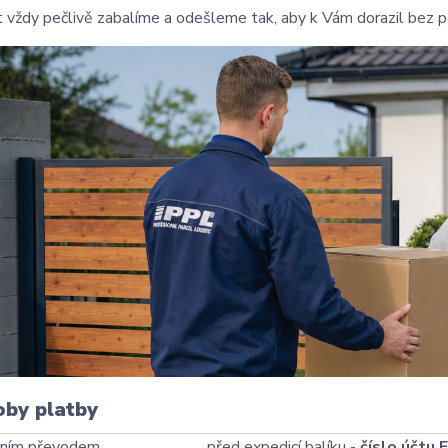
 vždy pečlivě zabalíme a odešleme tak, aby k Vám dorazil bez p
oby platby
ním převodem
před expedicí balíku -
číslo účtu