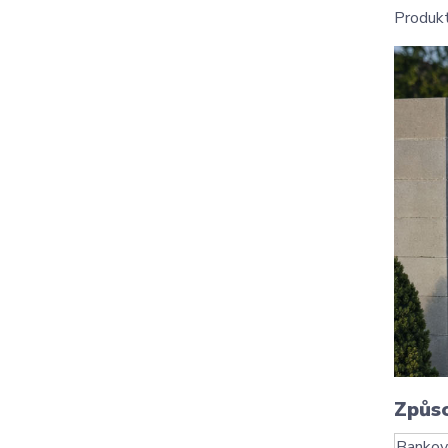
Produkt
Způs
Bankov