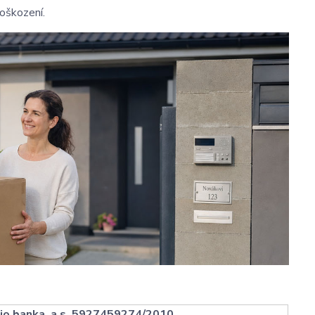
oškození.
 Fio banka, a.s. 5927459274/2010
.