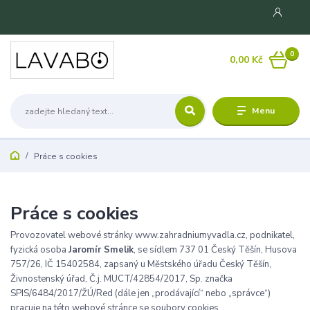
0
0,00 Kč
Menu
Práce s cookies
Práce s cookies
Provozovatel webové stránky www.zahradniumyvadla.cz, podnikatel,
fyzická osoba
Jaromír Smelik
, se sídlem 737 01 Český Těšín, Husova
757/26, IČ 15402584, zapsaný u Městského úřadu Český Těšín,
Živnostenský úřad, Č.j. MUCT/42854/2017, Sp. značka
SPIS/6484/2017/ŽÚ/Red (dále jen „prodávající“ nebo „správce“)
pracuje na této webové stránce se soubory cookies.