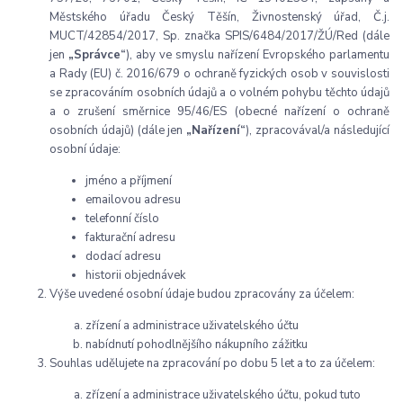
Městského úřadu Český Těšín, Živnostenský úřad, Č.j.
MUCT/42854/2017, Sp. značka SPIS/6484/2017/ŽÚ/Red (dále
jen
„Správce“
), aby ve smyslu nařízení Evropského parlamentu
a Rady (EU) č. 2016/679 o ochraně fyzických osob v souvislosti
se zpracováním osobních údajů a o volném pohybu těchto údajů
a o zrušení směrnice 95/46/ES (obecné nařízení o ochraně
osobních údajů) (dále jen
„Nařízení“
), zpracovával/a následující
osobní údaje:
jméno a příjmení
emailovou adresu
telefonní číslo
fakturační adresu
dodací adresu
historii objednávek
Výše uvedené osobní údaje budou zpracovány za účelem:
zřízení a administrace uživatelského účtu
nabídnutí pohodlnějšího nákupního zážitku
Souhlas udělujete na zpracování po dobu 5 let a to za účelem:
zřízení a administrace uživatelského účtu, pokud tuto