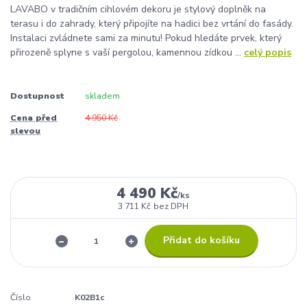
LAVABO v tradičním cihlovém dekoru je stylový doplněk na
terasu i do zahrady, který připojíte na hadici bez vrtání do fasády.
Instalaci zvládnete sami za minutu! Pokud hledáte prvek, který
přirozeně splyne s vaší pergolou, kamennou zídkou ...
celý popis
Dostupnost
skladem
Cena před
4 950 Kč
slevou
4 490 Kč
/
ks
3 711 Kč
bez DPH
Přidat do košíku
Číslo
K02B1c