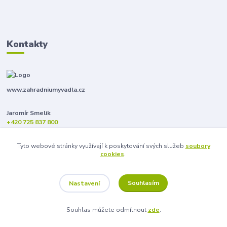
Kontakty
www.zahradniumyvadla.cz
Jaromír Smelik
+420 725 837 800
info@zahradniumyvadla.cz
Tyto webové stránky využívají k poskytování svých služeb
soubory
cookies
.
Souhlasím
Nastavení
Souhlas můžete odmítnout
zde
.
Vytvořeno na
Eshop-rychle.cz