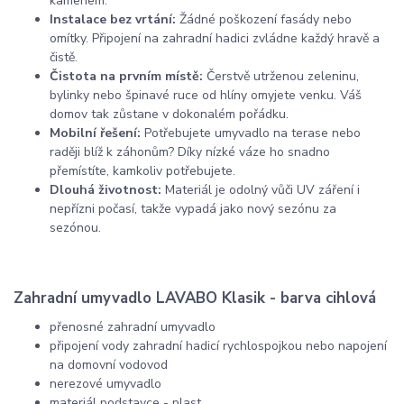
kamenem.
Instalace bez vrtání:
Žádné poškození fasády nebo
omítky. Připojení na zahradní hadici zvládne každý hravě a
čistě.
Čistota na prvním místě:
Čerstvě utrženou zeleninu,
bylinky nebo špinavé ruce od hlíny omyjete venku. Váš
domov tak zůstane v dokonalém pořádku.
Mobilní řešení:
Potřebujete umyvadlo na terase nebo
raději blíž k záhonům? Díky nízké váze ho snadno
přemístíte, kamkoliv potřebujete.
Dlouhá životnost:
Materiál je odolný vůči UV záření i
nepřízni počasí, takže vypadá jako nový sezónu za
sezónou.
Zahradní umyvadlo LAVABO Klasik - barva cihlová
přenosné zahradní umyvadlo
připojení vody zahradní hadicí rychlospojkou nebo napojení
na domovní vodovod
nerezové umyvadlo
materiál podstavce - plast