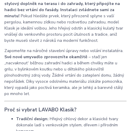
stylový doplněk na terasu i do zahrady, který připojíte na
hadici bez vrtání do fasády. Instalaci zvládnete sami za
minutu!
Pokud hledáte prvek, který přirozeně splyne s vaší
pergolou, kamennou zídkou nebo rozkvetlou zahradou, model
Klasik je ideální volbou. Jeho hřejivý odstín a klasický kulatý tvar
vnášejí do venkovního prostoru pocit útulnosti a tradice, aniž
byste museli slevit z nároků na moderní funkčnost.
Zapomeňte na náročné stavební úpravy nebo volání instalatéra.
Své nové umyvadlo zprovozníte okamžitě
– stačí jen
„nacvaknout“ běžnou zahradní hadici a během chvilky máte u
grilu, v bylinkovém koutku nebo u dětského pískoviště
plnohodnotný zdroj vody. Žádné vrtání do zateplení domu, žádný
nepořádek. Díky vysoce odolnému materiálu získáte pomocníka,
který vypadá jako poctivá keramika, ale je lehký a barevně stálý
po mnoho let.
Proč si vybrat LAVABO Klasik?
Tradiční design:
Hřejivý cihlový dekor a klasické tvary
dokonale ladí s venkovským stylem, dřevem i přírodním